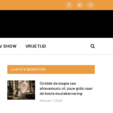
Facebook
Twitter
Instagram
V SHOW
VRIJETIJD
LAATSTE BERICHTEN
Ontdek de magie van
ahavamusic.nl: jouw gids naar
de beste muziekervaring
februari 7, 2024