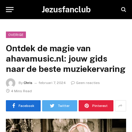
Jezusfanclub
OVERIGE
Ontdek de magie van
ahavamusic.nl: jouw gids
naar de beste muziekervaring
By
Chris
februari 7, 2024
Geen reacties
4 Mins Read
Facebook
Twitter
Pinterest